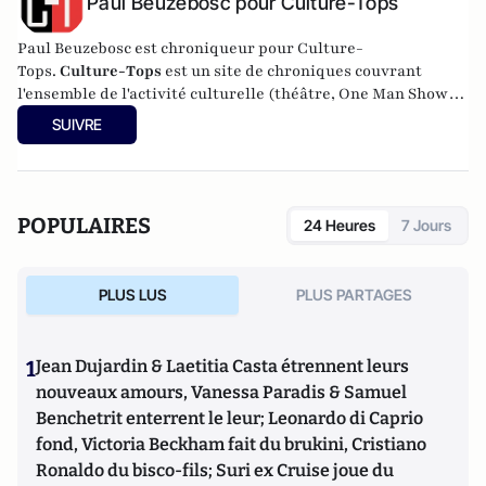
Paul Beuzebosc pour Culture-Tops
Paul Beuzebosc est chroniqueur pour Culture-
Tops.
Culture-Tops
est un site de chroniques couvrant
l'ensemble de l'activité culturelle (théâtre, One Man Shows,
opéras, ballets, spectacles divers, cinéma, expos, livres,
SUIVRE
etc.).
POPULAIRES
24 Heures
7 Jours
PLUS LUS
PLUS PARTAGES
1
Jean Dujardin & Laetitia Casta étrennent leurs
nouveaux amours, Vanessa Paradis & Samuel
Benchetrit enterrent le leur; Leonardo di Caprio
fond, Victoria Beckham fait du brukini, Cristiano
Ronaldo du bisco-fils; Suri ex Cruise joue du