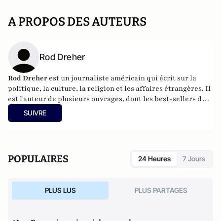
A PROPOS DES AUTEURS
Rod Dreher
Rod Dreher
est un journaliste américain qui écrit sur la
politique, la culture, la religion et les affaires étrangères. Il
est l'auteur de plusieurs ouvrages, dont les best-sellers du
New York Times The Benedict Option (2017) et Live Not By
SUIVRE
Lies (2020), tous deux traduits dans plus de dix langues. Il
est directeur du projet de réseau de l'Institut du Danube à
Budapest, où il vit.
POPULAIRES
24 Heures
7 Jours
PLUS LUS
PLUS PARTAGES