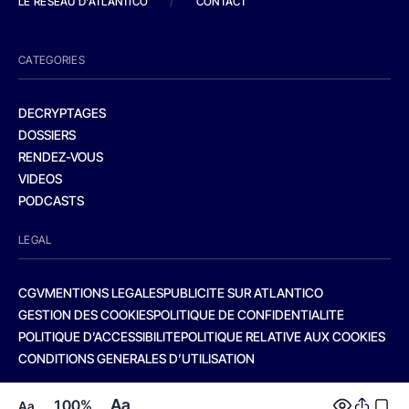
LE RESEAU D'ATLANTICO
/
CONTACT
CATEGORIES
DECRYPTAGES
DOSSIERS
RENDEZ-VOUS
VIDEOS
PODCASTS
LEGAL
CGV
MENTIONS LEGALES
PUBLICITE SUR ATLANTICO
GESTION DES COOKIES
POLITIQUE DE CONFIDENTIALITE
POLITIQUE D’ACCESSIBILITE
POLITIQUE RELATIVE AUX COOKIES
CONDITIONS GENERALES D’UTILISATION
Aa
100%
Aa