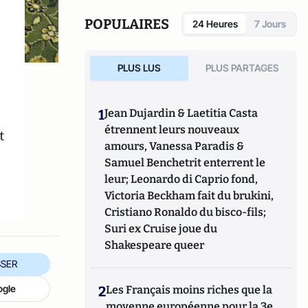
POPULAIRES
24 Heures
7 Jours
PLUS LUS
PLUS PARTAGES
1
Jean Dujardin & Laetitia Casta
étrennent leurs nouveaux
t
amours, Vanessa Paradis &
Samuel Benchetrit enterrent le
leur; Leonardo di Caprio fond,
Victoria Beckham fait du brukini,
Cristiano Ronaldo du bisco-fils;
Suri ex Cruise joue du
Shakespeare queer
SER
ogle
2
Les Français moins riches que la
moyenne européenne pour la 3e