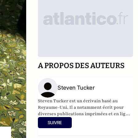
A PROPOS DES AUTEURS
Steven Tucker
Steven Tucker est un écrivain basé au
Royaume-Uni. Il a notamment écrit pour
diverses publications imprimées et en ligne.
Steven Tucker est l’auteur de plus de dix
SUIVRE
livres.