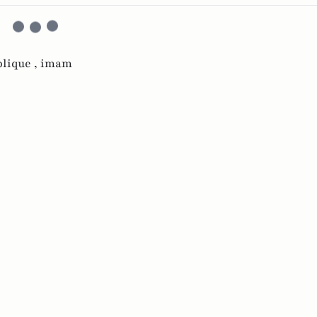
blique ,
imam