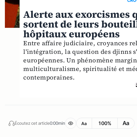
CRO
Alerte aux exorcismes q
sortent de leurs bouteil
hôpitaux européens
Entre affaire judiciaire, croyances re
l'intégration, la question des djinns 
européennes. Un phénomène marginal
multiculturalisme, spiritualité et mé
contemporaines.
Aa
100%
Écoutez cet article
0:00min
Aa