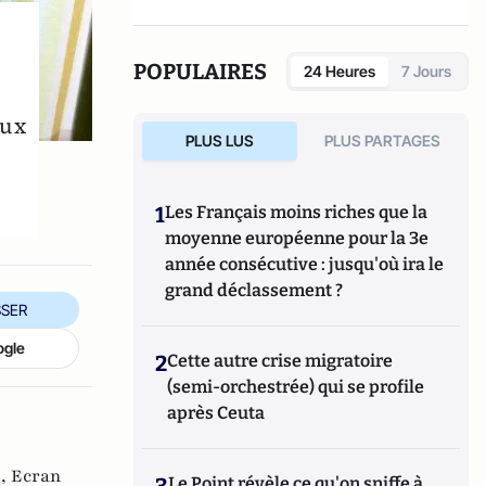
POPULAIRES
24 Heures
7 Jours
eux
PLUS LUS
PLUS PARTAGES
1
Les Français moins riches que la
moyenne européenne pour la 3e
année consécutive : jusqu'où ira le
grand déclassement ?
SER
ogle
2
Cette autre crise migratoire
(semi-orchestrée) qui se profile
après Ceuta
 ,
Ecran
3
Le Point révèle ce qu'on sniffe à