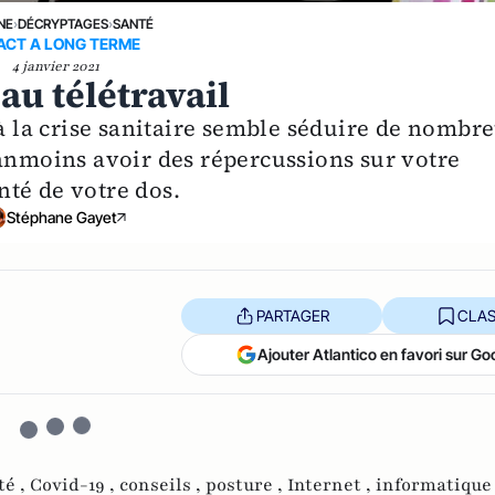
NE
›
DÉCRYPTAGES
›
SANTÉ
ACT A LONG TERME
4 janvier 2021
au télétravail
 à la crise sanitaire semble séduire de nombr
éanmoins avoir des répercussions sur votre
anté de votre dos.
Stéphane Gayet
PARTAGER
CLAS
Ajouter Atlantico en favori sur Go
té ,
Covid-19 ,
conseils ,
posture ,
Internet ,
informatique