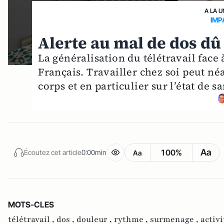
A LA U
IMP
Alerte au mal de dos dû 
La généralisation du télétravail face
Français. Travailler chez soi peut n
corps et en particulier sur l’état de s
Aa
100%
Écoutez cet article
0:00min
Aa
MOTS-CLES
télétravail ,
dos ,
douleur ,
rythme ,
surmenage ,
activi