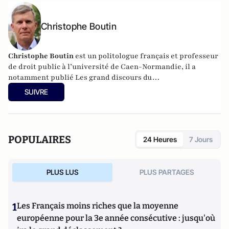
Christophe Boutin
Christophe Boutin
est un politologue français et professeur
de droit public à l’université de Caen-Normandie, il a
notamment publié
Les grand discours du
XXe siècle
(Flammarion 2009) et co-dirigé
Le dictionnaire
SUIVRE
du conservatisme
(Cerf 2017), le
Le dictionnaire des
populismes
(Cerf 2019) et
Le dictionnaire du progressisme
(Seuil 2022). Christophe Boutin est membre de la Fondation
du Pont-Neuf.
POPULAIRES
24 Heures
7 Jours
PLUS LUS
PLUS PARTAGES
1
Les Français moins riches que la moyenne
européenne pour la 3e année consécutive : jusqu'où