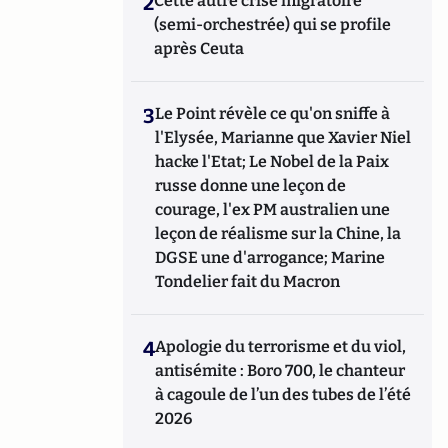
2
Cette autre crise migratoire
(semi-orchestrée) qui se profile
après Ceuta
3
Le Point révèle ce qu'on sniffe à
l'Elysée, Marianne que Xavier Niel
hacke l'Etat; Le Nobel de la Paix
russe donne une leçon de
courage, l'ex PM australien une
leçon de réalisme sur la Chine, la
DGSE une d'arrogance; Marine
Tondelier fait du Macron
4
Apologie du terrorisme et du viol,
antisémite : Boro 700, le chanteur
à cagoule de l’un des tubes de l’été
2026