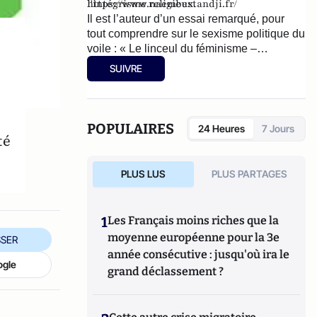
l'intégrisme religieux.
https://www.naembestandji.fr/
Il est l’auteur d’un essai remarqué, pour
tout comprendre sur le sexisme politique du
voile : « Le linceul du féminisme –
Caresser l’islamisme dans le sens du voile
SUIVRE
» (éditions Séramis, novembre 2021).
POPULAIRES
24 Heures
7 Jours
té
PLUS LUS
PLUS PARTAGES
1
Les Français moins riches que la
moyenne européenne pour la 3e
SER
année consécutive : jusqu'où ira le
ogle
grand déclassement ?