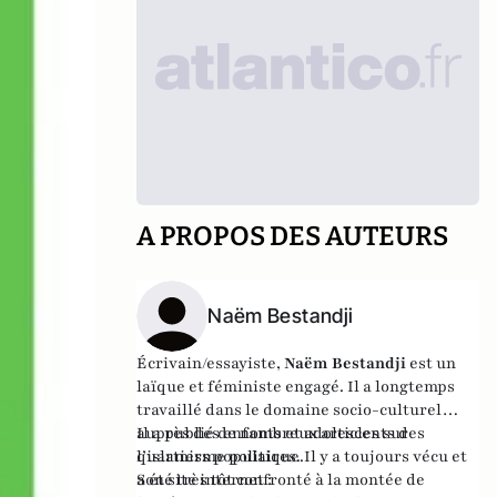
A PROPOS DES AUTEURS
Naëm Bestandji
Écrivain/essayiste,
Naëm Bestandji
est un
laïque et féministe engagé. Il a longtemps
travaillé dans le domaine socio-culturel
auprès des enfants et adolescents des
Il a publié de nombreux articles sur
quartiers populaires. Il y a toujours vécu et
l’islamisme politique.
a été très tôt confronté à la montée de
Son site internet :