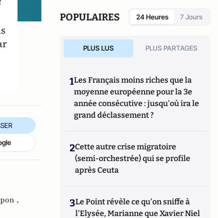
e
l'université Paris I, où elle dirige le Master 2
Professionnel "Contrôle des risques
POPULAIRES
24 Heures
7 Jours
bancaires, sécurité financière et
as
conformité".
ar
PLUS LUS
PLUS PARTAGES
1
Les Français moins riches que la
moyenne européenne pour la 3e
année consécutive : jusqu'où ira le
grand déclassement ?
SER
ogle
2
Cette autre crise migratoire
(semi-orchestrée) qui se profile
après Ceuta
pon ,
3
Le Point révèle ce qu'on sniffe à
l'Elysée, Marianne que Xavier Niel