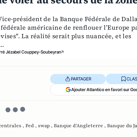
 de voler au secours de la zon
 Vice-président de la Banque Fédérale de Dall
e fédérale américaine de renflouer l’Europe p
ses". La réalité serait plus nuancée, et les
..
ré Jézabel Couppey-Soubeyran
PARTAGER
CLAS
Ajouter Atlantico en favori sur Go
centrales ,
Fed ,
swap ,
Banque d'Angleterre ,
Banque du Ja