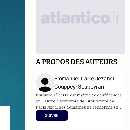
A PROPOS DES AUTEURS
Emmanuel Carré Jézabel
Couppey-Soubeyran
Emmanuel carré est maître de conférences
au Centre d'économie de l'université de
Paris Nord. Ses domaines de recherche sont
la macroéconomie financière et la politique
SUIVRE
monétaire. Jézabel Couppey-Soubeyran est
maître de conférences en économie à