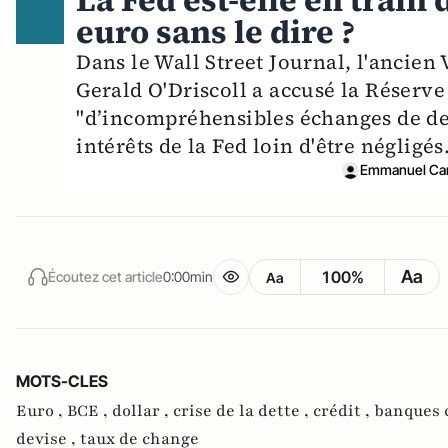
La Fed est-elle en train
euro sans le dire ?
Dans le Wall Street Journal, l'ancien
Gerald O'Driscoll a accusé la Réserv
"d’incompréhensibles échanges de devi
intérêts de la Fed loin d'être négligés.
Emmanuel Car
Aa
100%
Écoutez cet article
0:00min
Aa
MOTS-CLES
Euro ,
BCE ,
dollar ,
crise de la dette ,
crédit ,
banques 
devise ,
taux de change