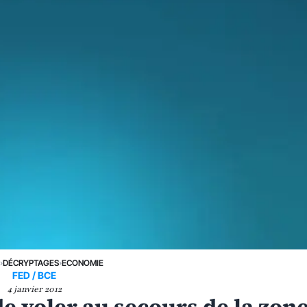
E
›
DÉCRYPTAGES
›
ECONOMIE
FED / BCE
4 janvier 2012