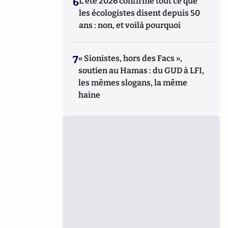
6
L’été 2026 confirme tout ce que
les écologistes disent depuis 50
ans : non, et voilà pourquoi
7
« Sionistes, hors des Facs »,
soutien au Hamas : du GUD à LFI,
les mêmes slogans, la même
haine