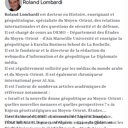
Roland Lombardi
Roland Lombardi
est docteur en Histoire, enseignant et
géopolitologue, spécialiste du Moyen-Orient, des relations
internationales et des questions de sécurité et de défense.
Il est chargé de cours au DEMO – Département des Études
du Moyen-Orient – d’Aix Marseille Université et enseigne la
géopolitique à Excelia Business School de La Rochelle.
Il est le fondateur et le directeur de la rédaction du
webmedia d’information et de géopolitique
Le Diplomate
média
.
Il est régulièrement sollicité par les médias du monde arabe
et du Moyen-Orient. Il est également chroniqueur
international pour
Al Ain
.
Il est l’auteur de nombreux articles académiques de
référence notamment :
« Israël et la nouvelle donne géopolitique au Moyen-Orient :
quelles nouvelles menaces et quelles perspectives ? » in
Enjeux géostratégiques au Moyen-Orient, Études
Internationales, HEI - Université de Laval (Canada),
Il est l'auteur d'Israël au secours de l'Algérie française,
VOLUME XLVII, Nos 2-3, Avril 2017, « Crise du Qatar : et si les
l'État hébreu et la guerre d'Algérie : 1954-1962 (Éditions