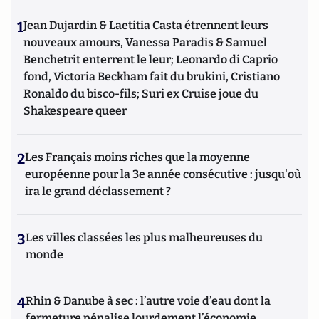
1
Jean Dujardin & Laetitia Casta étrennent leurs
nouveaux amours, Vanessa Paradis & Samuel
Benchetrit enterrent le leur; Leonardo di Caprio
fond, Victoria Beckham fait du brukini, Cristiano
Ronaldo du bisco-fils; Suri ex Cruise joue du
Shakespeare queer
2
Les Français moins riches que la moyenne
européenne pour la 3e année consécutive : jusqu'où
ira le grand déclassement ?
3
Les villes classées les plus malheureuses du
monde
4
Rhin & Danube à sec : l’autre voie d’eau dont la
fermeture pénalise lourdement l’économie