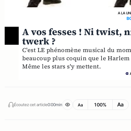
A LA UN
B
A vos fesses ! Ni twist, 
twerk ?
C'est LE phénomène musical du mome
beaucoup plus coquin que le Harlem c
Même les stars s'y mettent.
Aa
100%
Écoutez cet article
0:00min
Aa