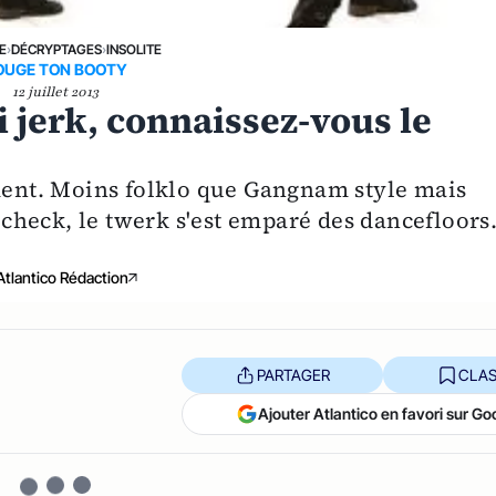
E
›
DÉCRYPTAGES
›
INSOLITE
OUGE TON BOOTY
12 juillet 2013
ni jerk, connaissez-vous le
nt. Moins folklo que Gangnam style mais
heck, le twerk s'est emparé des dancefloors
Atlantico Rédaction
PARTAGER
CLAS
Ajouter Atlantico en favori sur Go