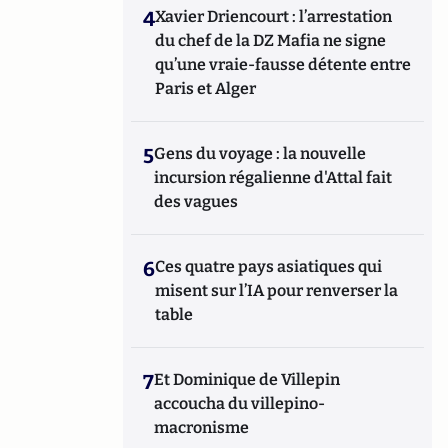
4
Xavier Driencourt : l’arrestation
du chef de la DZ Mafia ne signe
qu’une vraie-fausse détente entre
Paris et Alger
5
Gens du voyage : la nouvelle
incursion régalienne d'Attal fait
des vagues
6
Ces quatre pays asiatiques qui
misent sur l’IA pour renverser la
table
7
Et Dominique de Villepin
accoucha du villepino-
macronisme