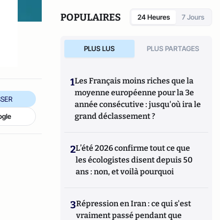
POPULAIRES
24 Heures
7 Jours
PLUS LUS
PLUS PARTAGES
1
Les Français moins riches que la
moyenne européenne pour la 3e
SER
année consécutive : jusqu'où ira le
grand déclassement ?
ogle
2
L’été 2026 confirme tout ce que
les écologistes disent depuis 50
ans : non, et voilà pourquoi
3
Répression en Iran : ce qui s'est
vraiment passé pendant que