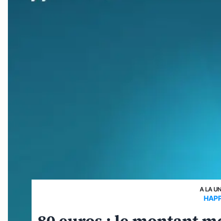
A LA U
HAPP