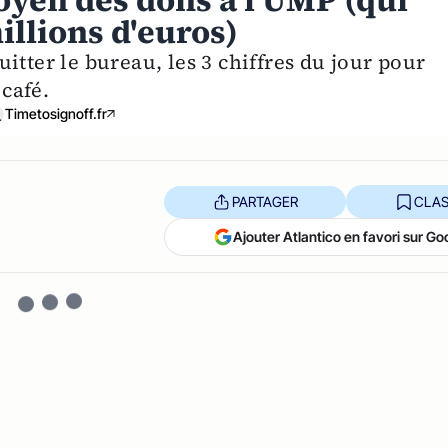
oyen des dons à l'UMP (qui
millions d'euros)
itter le bureau, les 3 chiffres du jour pour
 café.
Timetosignoff.fr
PARTAGER
CLAS
Ajouter Atlantico en favori sur Go