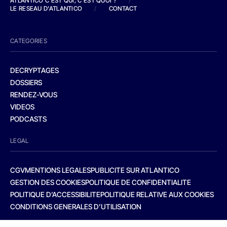
ATLANTICO C'EST QUI, C'EST QUOI ?
/
LE RESEAU D'ATLANTICO
/
CONTACT
CATEGORIES
DECRYPTAGES
DOSSIERS
RENDEZ-VOUS
VIDEOS
PODCASTS
LEGAL
CGV
MENTIONS LEGALES
PUBLICITE SUR ATLANTICO
GESTION DES COOKIES
POLITIQUE DE CONFIDENTIALITE
POLITIQUE D’ACCESSIBILITE
POLITIQUE RELATIVE AUX COOKIES
CONDITIONS GENERALES D’UTILISATION