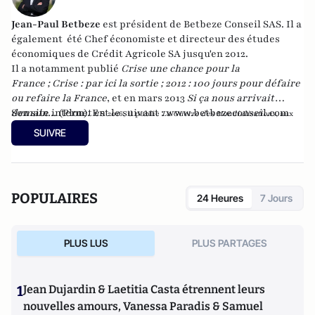
Jean-Paul Betbeze
est président de Betbeze Conseil SAS. Il a
également été Chef économiste et directeur des études
économiques de Crédit Agricole SA jusqu'en 2012.
Il a notamment publié
Crise une chance pour la
France
;
Crise : par ici la sortie
;
2012 : 100 jours pour défaire
ou refaire la France
, et en mars 2013
Si ça nous arrivait
demain...
Son site internet est le suivant :
(Plon). En
www.betbezeconseil.com
2016, il publie
La Guerre des Mondialisations
, aux
et en 2017 "La France, ce malade imaginaire"
éditions
Economica
SUIVRE
chez le même éditeur.
POPULAIRES
24 Heures
7 Jours
PLUS LUS
PLUS PARTAGES
1
Jean Dujardin & Laetitia Casta étrennent leurs
nouvelles amours, Vanessa Paradis & Samuel