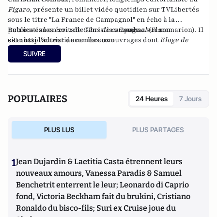
Figaro
,
présente un billet vidéo quotidien sur TVLibertés
sous le titre "
La France de Campagnol
" en écho à la
publication en 2012 de
Retrouvez les écrits de Christian Combaz sur son
Gens de campagnol
(Flammarion)
.
Il
est aussi l'auteur de
site:
http://christiancombaz.
nombreux ouvrages
com
dont
Eloge de
l'âge
(4 éditions). En avril 2017 au moment de signer le
SUIVRE
service de presse de son dernier livre
"Portrait de Marianne
avec un poignard dans le dos"
, son éditeur lui rend les droits,
lui laisse l'à-valoir, et le livre se retrouve meilleure vente
pendant trois semaines sur Amazon en édition numérique.
POPULAIRES
24 Heures
7 Jours
Il reparaît en version papier, augmentée de plusieurs
chapitres, en juin aux Editions Le Retour aux Sources.
PLUS LUS
PLUS PARTAGES
1
Jean Dujardin & Laetitia Casta étrennent leurs
nouveaux amours, Vanessa Paradis & Samuel
Benchetrit enterrent le leur; Leonardo di Caprio
fond, Victoria Beckham fait du brukini, Cristiano
Ronaldo du bisco-fils; Suri ex Cruise joue du