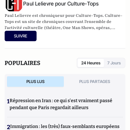
Paul Lelievre pour Culture-Tops
Paul Lelievre est chroniqueur pour Culture-Tops. Culture-
Tops est un site de chroniques couvrant l'ensemble de
l'activité culturelle (théâtre, One Man Shows, opéras,
ballets, spectacles divers, cinéma, expos, livres, etc.).
SUIVRE
POPULAIRES
24 Heures
7 Jours
PLUS LUS
PLUS PARTAGES
1
Répression en Iran : ce qui s'est vraiment passé
pendant que Paris regardait ailleurs
2
Immigration : les (très) faux-semblants européens