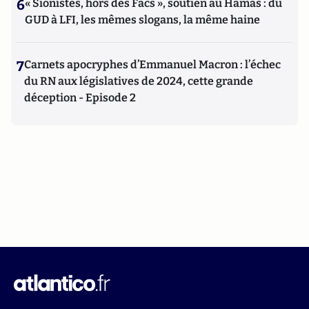
6
« Sionistes, hors des Facs », soutien au Hamas : du
GUD à LFI, les mêmes slogans, la même haine
7
Carnets apocryphes d’Emmanuel Macron : l’échec
du RN aux législatives de 2024, cette grande
déception - Episode 2