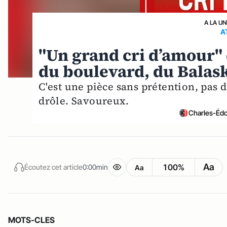
A LA UN
A
"Un grand cri d’amour" 
du boulevard, du Balas
C'est une pièce sans prétention, pas du
drôle. Savoureux.
Charles-Édo
Aa
100%
Écoutez cet article
0:00min
Aa
MOTS-CLES