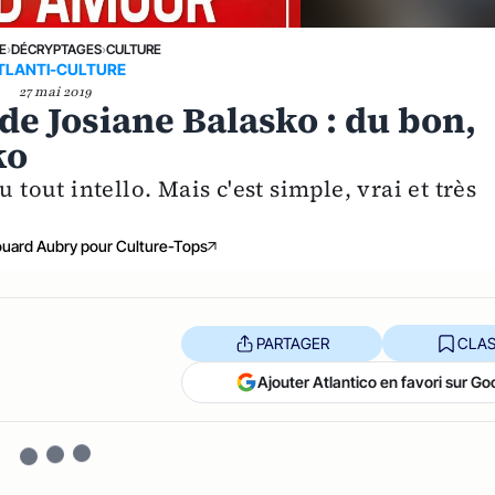
E
›
DÉCRYPTAGES
›
CULTURE
TLANTI-CULTURE
27 mai 2019
de Josiane Balasko : du bon,
ko
 tout intello. Mais c'est simple, vrai et très
uard Aubry pour Culture-Tops
PARTAGER
CLAS
Ajouter Atlantico en favori sur Go