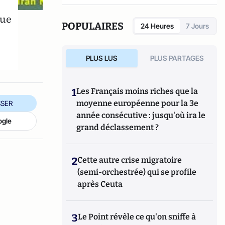
que
POPULAIRES
24 Heures
7 Jours
PLUS LUS
PLUS PARTAGES
1
Les Français moins riches que la
moyenne européenne pour la 3e
SER
année consécutive : jusqu'où ira le
ogle
grand déclassement ?
2
Cette autre crise migratoire
(semi-orchestrée) qui se profile
après Ceuta
3
Le Point révèle ce qu'on sniffe à