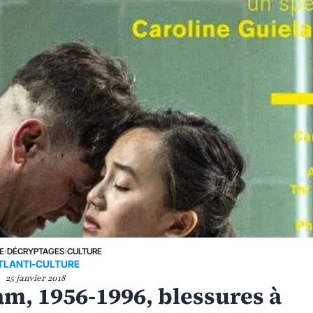
E
›
DÉCRYPTAGES
›
CULTURE
TLANTI-CULTURE
25 janvier 2018
am, 1956-1996, blessures à