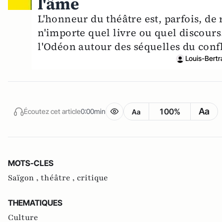
l'âme
L'honneur du théâtre est, parfois, d
n'importe quel livre ou quel discour
l'Odéon autour des séquelles du conf
Louis-Bertr
Aa
100%
Écoutez cet article
0:00min
Aa
MOTS-CLES
Saïgon ,
théâtre ,
critique
THEMATIQUES
Culture