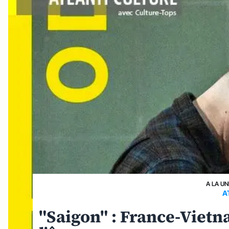
A LA UN
A
"Saigon" : France-Vietn