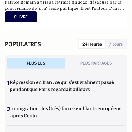
Patrice Romain a pris sa retraite fin 2020, désabusé par la
gouvernance de "son" école publique. Il est l'auteur d'une
dizaine de livres sur l'Éducation nationale, dont le best-
SUIVRE
seller Mots d'excuse. Son dernier ouvrage est
"Requiem
pour l'Education nationale - Un chef d'établissement
dénonce : parents et professeurs doivent savoir !"
(2021) aux
éditions du Cherche Midi.
POPULAIRES
24 Heures
7 Jours
PLUS LUS
PLUS PARTAGES
1
Répression en Iran : ce qui s'est vraiment passé
pendant que Paris regardait ailleurs
2
Immigration : les (très) faux-semblants européens
après Ceuta