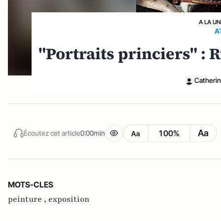
A LA UN
A
"Portraits princiers" :
Catherin
Aa
100%
Écoutez cet article
0:00min
Aa
MOTS-CLES
peinture ,
exposition