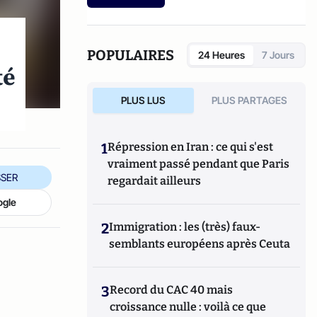
POPULAIRES
24 Heures
7 Jours
té
PLUS LUS
PLUS PARTAGES
1
Répression en Iran : ce qui s'est
vraiment passé pendant que Paris
SER
regardait ailleurs
ogle
2
Immigration : les (très) faux-
semblants européens après Ceuta
3
Record du CAC 40 mais
croissance nulle : voilà ce que