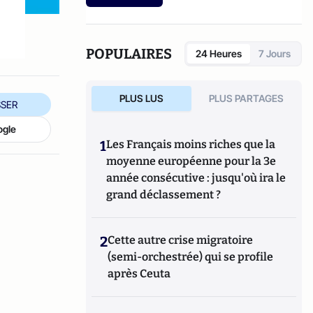
etc.). Culture-Tops a été créé en novembre
2013 par Jacques Paugam , journaliste et
écrivain, et son fils, Gabriel Lecarpentier-
Paugam, 23 ans, en Master d'école de
POPULAIRES
24 Heures
7 Jours
commerce, et grand amateur de One Man
Shows.
PLUS LUS
PLUS PARTAGES
SER
ogle
1
Les Français moins riches que la
moyenne européenne pour la 3e
année consécutive : jusqu'où ira le
grand déclassement ?
2
Cette autre crise migratoire
(semi-orchestrée) qui se profile
après Ceuta