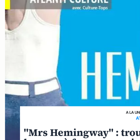
A LA UN
A
"Mrs Hemingway" : tro