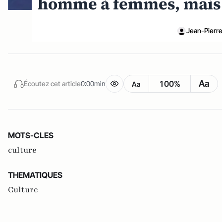
homme à femmes, mais
Jean-Pierr
Aa
100%
Écoutez cet article
0:00min
Aa
MOTS-CLES
culture
THEMATIQUES
Culture