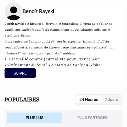
Benoît Rayski
Benoît Rayski
est historien, écrivain et journaliste. Il vient de publier
Le
avec
gauchisme, maladie sénile du communisme
Atlantico Editions et
Eyrolles E-books.
Il est également l'auteur de
Là où vont les cigognes
(Ramsay),
L'affiche
rouge
(Denoël), ou encore de
L'homme que vous aimez haïr
(Grasset)
qui
dénonce l' "anti-sarkozysme primaire" ambiant.
Il a travaillé comme journaliste pour
France Soir
,
L'Événement du jeudi
,
Le Matin de Paris
ou
Globe
.
SUIVRE
POPULAIRES
24 Heures
7 Jours
PLUS LUS
PLUS PARTAGES