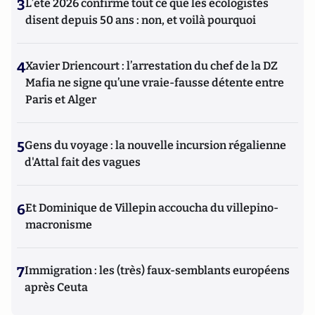
3
L’été 2026 confirme tout ce que les écologistes
disent depuis 50 ans : non, et voilà pourquoi
4
Xavier Driencourt : l’arrestation du chef de la DZ
Mafia ne signe qu’une vraie-fausse détente entre
Paris et Alger
5
Gens du voyage : la nouvelle incursion régalienne
d'Attal fait des vagues
6
Et Dominique de Villepin accoucha du villepino-
macronisme
7
Immigration : les (très) faux-semblants européens
après Ceuta