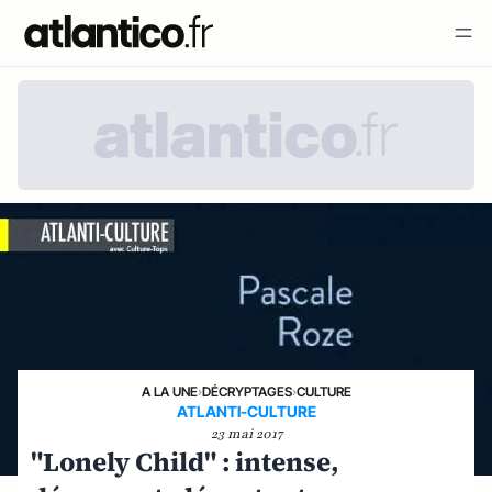
A LA UNE
›
DÉCRYPTAGES
›
CULTURE
ATLANTI-CULTURE
23 mai 2017
"Lonely Child" : intense,