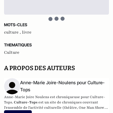
MOTS-CLES
culture ,
livre
THEMATIQUES
Culture
A PROPOS DES AUTEURS
Anne-Marie Joire-Noulens pour Culture-
Tops
Anne-Marie Joire Noulens est chroniqueuse pour Culture-
Tops.
Culture-Tops
est un site de chroniques couvrant
l'ensemble de l'activité culturelle (théâtre, One Man Shows,
opéras, ballets, spectacles divers, cinéma, expos, livres,