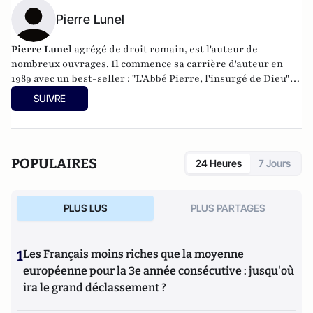
Pierre Lunel
Pierre Lunel
agrégé de droit romain, est l'auteur de
nombreux ouvrages. Il commence sa carrière d'auteur en
1989 avec un best-seller : "L'Abbé Pierre, l'insurgé de Dieu"
(Stock), vendu à plus de 500 000 exemplaires. Il poursuit
SUIVRE
avec succès grâce à une série de livres autour de figures
d'exception, comme "Sœur Emmanuelle" (Fixot) ou "Ingrid
Betancourt" (L'Archipel). Il est aussi l'auteur des livres "Les
amours d'Hollywood" et "Kennedy, secrets de femmes"
POPULAIRES
24 Heures
7 Jours
(éditions du Rocher).
PLUS LUS
PLUS PARTAGES
1
Les Français moins riches que la moyenne
européenne pour la 3e année consécutive : jusqu'où
ira le grand déclassement ?