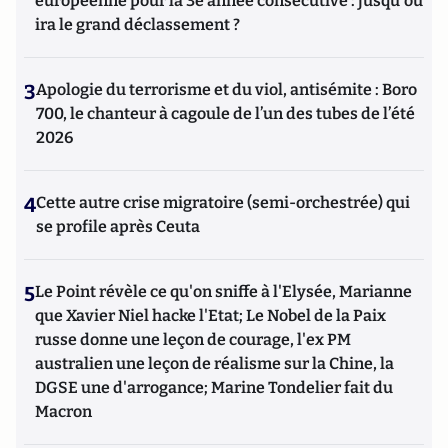
européenne pour la 3e année consécutive : jusqu'où
ira le grand déclassement ?
3
Apologie du terrorisme et du viol, antisémite : Boro
700, le chanteur à cagoule de l’un des tubes de l’été
2026
4
Cette autre crise migratoire (semi-orchestrée) qui
se profile après Ceuta
5
Le Point révèle ce qu'on sniffe à l'Elysée, Marianne
que Xavier Niel hacke l'Etat; Le Nobel de la Paix
russe donne une leçon de courage, l'ex PM
australien une leçon de réalisme sur la Chine, la
DGSE une d'arrogance; Marine Tondelier fait du
Macron