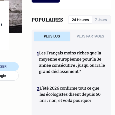
etc.).
,
POPULAIRES
24 Heures
7 Jours
PLUS LUS
PLUS PARTAGES
1
Les Français moins riches que la
moyenne européenne pour la 3e
année consécutive : jusqu'où ira le
SER
grand déclassement ?
ogle
2
L’été 2026 confirme tout ce que
les écologistes disent depuis 50
ans : non, et voilà pourquoi