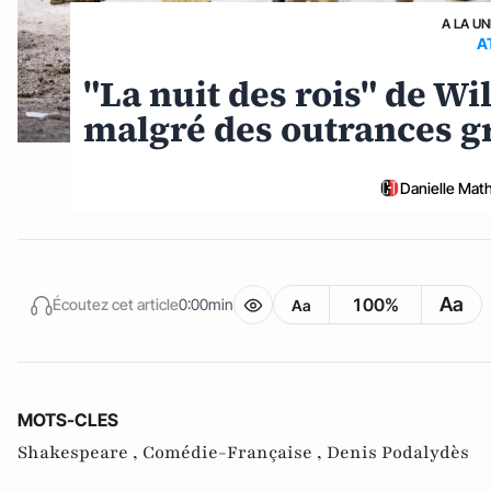
A LA UN
A
"La nuit des rois" de Wi
malgré des outrances g
Danielle Mat
Aa
100%
Écoutez cet article
0:00min
Aa
MOTS-CLES
Shakespeare ,
Comédie-Française ,
Denis Podalydès