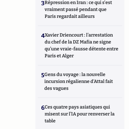
3
Répression en Iran : ce qui s'est
vraiment passé pendant que
Paris regardait ailleurs
4
Xavier Driencourt : l’arrestation
du chef de la DZ Mafia ne signe
qu’une vraie-fausse détente entre
Paris et Alger
5
Gens du voyage : la nouvelle
incursion régalienne d'Attal fait
des vagues
6
Ces quatre pays asiatiques qui
misent sur l’IA pour renverser la
table