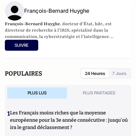
François-Bernard Huyghe
François-Bernard Huyghe
, docteur d’État, hdr., est
directeur de recherche à l’IRIS, spécialisé dans la
communication, la cyberstratégie et l’intelligence
économique, derniers livres : « L’art de la guerre
SUIVRE
idéologique » (le Cerf 2021) et « Fake news Manip, infox et
infodémie en 2021 » (VA éditeurs 2020).
POPULAIRES
24 Heures
7 Jours
PLUS LUS
PLUS PARTAGES
1
Les Français moins riches que la moyenne
européenne pour la 3e année consécutive : jusqu'où
ira le grand déclassement ?