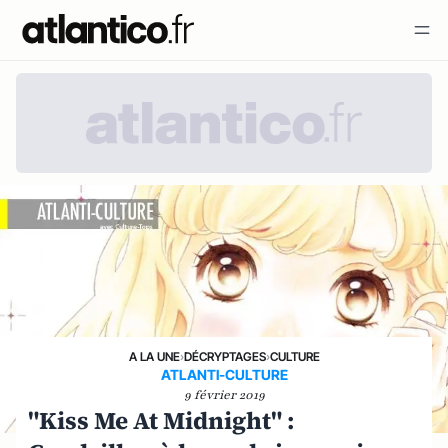
A LA UNE
›
DÉCRYPTAGES
›
CULTURE
ATLANTI-CULTURE
9 février 2019
"Kiss Me At Midnight" :