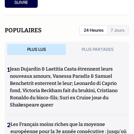
SUIVRE
POPULAIRES
24 Heures
7 Jours
PLUS LUS
PLUS PARTAGES
1
Jean Dujardin & Laetitia Casta étrennent leurs
nouveaux amours, Vanessa Paradis & Samuel
Benchetrit enterrent le leur; Leonardo di Caprio
fond, Victoria Beckham fait du brukini, Cristiano
Ronaldo du bisco-fils; Suri ex Cruise joue du
Shakespeare queer
2
Les Français moins riches que la moyenne
européenne pour la 3e année consécutive : jusqu'où