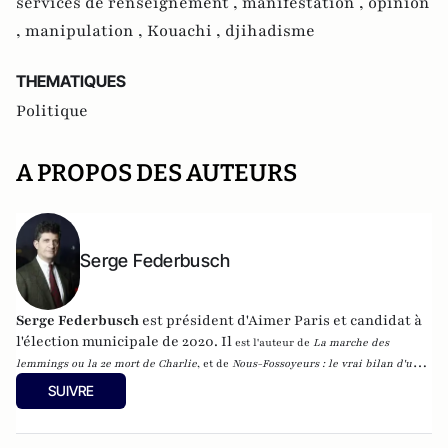
services de renseignement ,
manifestation ,
opinion
,
manipulation ,
Kouachi ,
djihadisme
THEMATIQUES
Politique
A PROPOS DES AUTEURS
Serge Federbusch
Serge Federbusch
est président d'Aimer Paris et candidat à
l'élection municipale de 2020. Il
est l'auteur de
La marche des
lemmings ou la 2e mort de Charlie
, et de
Nous-Fossoyeurs : le vrai bilan d'un
fatal quinquennat
, chez Plon.
SUIVRE