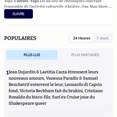
Tops.
Culture-Tops
est un site de chroniques couvrant
l'ensemble de l'activité culturelle (théâtre, One Man Shows,
opéras, ballets, spectacles divers, cinéma, expos, livres,
SUIVRE
etc.). Culture-Tops a été créé en novembre 2013 par Jacques
Paugam , journaliste et écrivain, et son fils, Gabriel
Lecarpentier-Paugam.
POPULAIRES
24 Heures
7 Jours
PLUS LUS
PLUS PARTAGES
1
Jean Dujardin & Laetitia Casta étrennent leurs
nouveaux amours, Vanessa Paradis & Samuel
Benchetrit enterrent le leur; Leonardo di Caprio
fond, Victoria Beckham fait du brukini, Cristiano
Ronaldo du bisco-fils; Suri ex Cruise joue du
Shakespeare queer