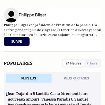
Philippe Bilger
Philippe Bilger
est président de l'Institut de la parole. Il a
exercé pendant plus de vingt ans la fonction d'avocat général
à la Cour d'assises de Paris, et est aujourd'hui magistrat
honoraire. Il a été amené à requérir dans des grandes
SUIVRE
affaires qui ont défrayé la chronique judiciaire et politique
(Le Pen, Duverger-Pétain, René Bousquet, Bob Denard, le
gang des Barbares, Hélène Castel, etc.), mais aussi dans les
grands scandales financiers des années 1990 (affaire
POPULAIRES
24 Heures
7 Jours
Carrefour du développement, Pasqua). Il est l'auteur de
La
France en miettes
(éditions Fayard),
Ordre et Désordre
(éditions Le Passeur, 2015). En 2017, il a publié
La parole,
PLUS LUS
PLUS PARTAGES
rien qu'elle
et
Moi, Emmanuel Macron, je me dis que...
, tous
les deux aux Editions Le Cerf.
1
Jean Dujardin & Laetitia Casta étrennent leurs
nouveaux amours, Vanessa Paradis & Samuel
Benchetrit enterrent le leur; Leonardo di Caprio