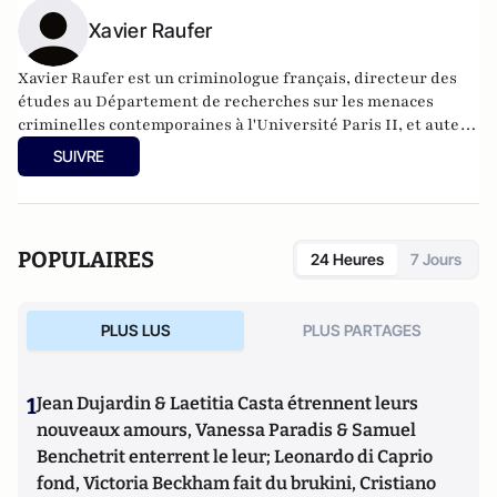
Xavier Raufer
Xavier Raufer est un criminologue français, directeur des
études au Département de recherches sur les menaces
criminelles contemporaines à l'
Université Paris II
, et auteur
de nombreux ouvrages sur le sujet. Dernier en date:
La
SUIVRE
criminalité organisée dans le chaos mondial : mafias,
triades, cartels, clans
. Il est directeur d'études, pôle
sécurité-défense-criminologie du Conservatoire National
des Arts et Métiers.
POPULAIRES
24 Heures
7 Jours
PLUS LUS
PLUS PARTAGES
1
Jean Dujardin & Laetitia Casta étrennent leurs
nouveaux amours, Vanessa Paradis & Samuel
Benchetrit enterrent le leur; Leonardo di Caprio
fond, Victoria Beckham fait du brukini, Cristiano