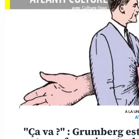
A LA UN
A
"Ça va ?" : Grumberg es