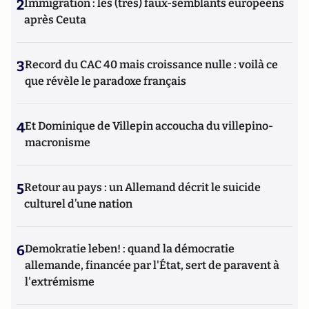
2
Immigration : les (très) faux-semblants européens
après Ceuta
3
Record du CAC 40 mais croissance nulle : voilà ce
que révèle le paradoxe français
4
Et Dominique de Villepin accoucha du villepino-
macronisme
5
Retour au pays : un Allemand décrit le suicide
culturel d’une nation
6
Demokratie leben! : quand la démocratie
allemande, financée par l'État, sert de paravent à
l'extrémisme