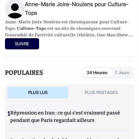
Anne-Marie Joire-Noulens pour Culture-
Tops
Anne-Marie Joire Noulens est chroniqueuse pour Culture-
Tops.
Culture-Tops
est un site de chroniques couvrant
l'ensemble de l'activité culturelle (théâtre, One Man Shows,
opéras, ballets, spectacles divers, cinéma, expos, livres,
SUIVRE
etc.). Culture-Tops a été créé en novembre 2013 par Jacques
Paugam , journaliste et écrivain, et son fils, Gabriel
Lecarpentier-Paugam.
POPULAIRES
24 Heures
7 Jours
PLUS LUS
PLUS PARTAGES
1
Répression en Iran : ce qui s'est vraiment passé
pendant que Paris regardait ailleurs