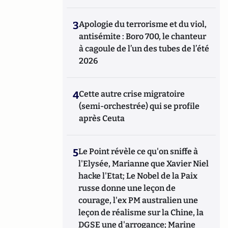
3
Apologie du terrorisme et du viol,
antisémite : Boro 700, le chanteur
à cagoule de l’un des tubes de l’été
2026
4
Cette autre crise migratoire
(semi-orchestrée) qui se profile
après Ceuta
5
Le Point révèle ce qu'on sniffe à
l'Elysée, Marianne que Xavier Niel
hacke l'Etat; Le Nobel de la Paix
russe donne une leçon de
courage, l'ex PM australien une
leçon de réalisme sur la Chine, la
DGSE une d'arrogance; Marine