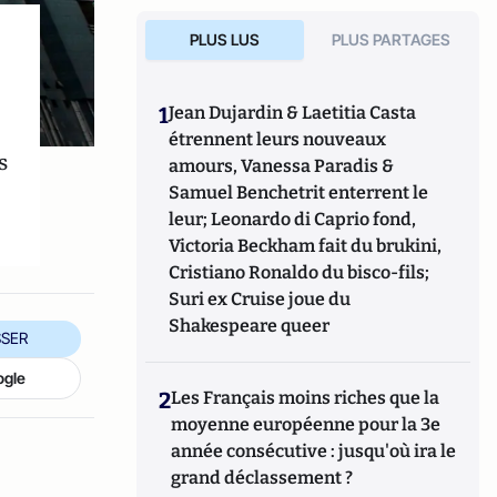
PLUS LUS
PLUS PARTAGES
1
Jean Dujardin & Laetitia Casta
étrennent leurs nouveaux
s
amours, Vanessa Paradis &
Samuel Benchetrit enterrent le
leur; Leonardo di Caprio fond,
Victoria Beckham fait du brukini,
Cristiano Ronaldo du bisco-fils;
Suri ex Cruise joue du
Shakespeare queer
SER
ogle
2
Les Français moins riches que la
moyenne européenne pour la 3e
année consécutive : jusqu'où ira le
grand déclassement ?