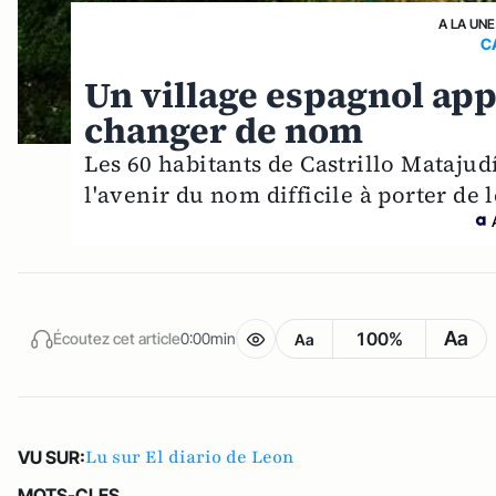
A LA UNE
C
Un village espagnol appe
changer de nom
Les 60 habitants de Castrillo Matajud
l'avenir du nom difficile à porter de l
Aa
100%
Écoutez cet article
0:00min
Aa
Lu sur El diario de Leon
VU SUR:
MOTS-CLES