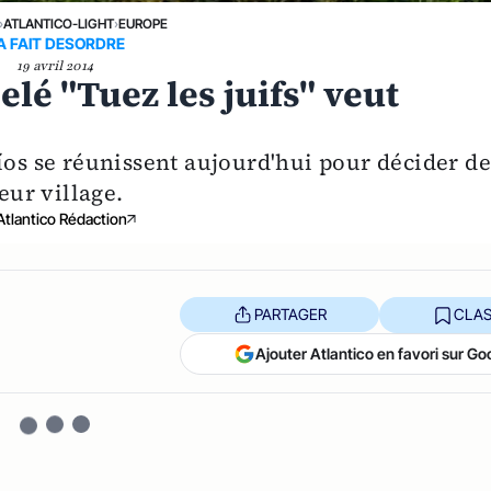
›
ATLANTICO-LIGHT
›
EUROPE
A FAIT DESORDRE
19 avril 2014
lé "Tuez les juifs" veut
íos se réunissent aujourd'hui pour décider d
eur village.
Atlantico Rédaction
PARTAGER
CLAS
Ajouter Atlantico en favori sur Go