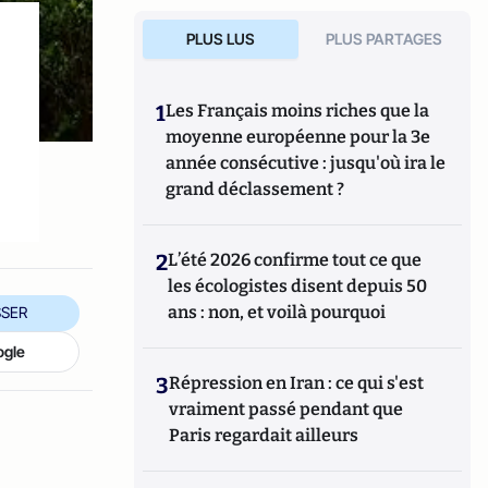
PLUS LUS
PLUS PARTAGES
1
Les Français moins riches que la
moyenne européenne pour la 3e
e
année consécutive : jusqu'où ira le
grand déclassement ?
2
L’été 2026 confirme tout ce que
les écologistes disent depuis 50
ans : non, et voilà pourquoi
SER
ogle
3
Répression en Iran : ce qui s'est
vraiment passé pendant que
Paris regardait ailleurs