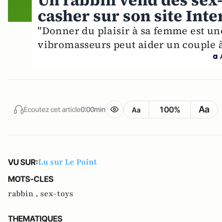
Un rabbin vend des sex-
casher sur son site Inte
"Donner du plaisir à sa femme est une 
vibromasseurs peut aider un couple à 
Aa
100%
Écoutez cet article
0:00min
Aa
Lu sur Le Point
VU SUR:
MOTS-CLES
rabbin ,
sex-toys
THEMATIQUES