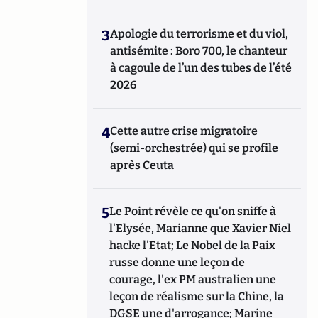
3
Apologie du terrorisme et du viol,
antisémite : Boro 700, le chanteur
à cagoule de l’un des tubes de l’été
2026
4
Cette autre crise migratoire
(semi-orchestrée) qui se profile
après Ceuta
5
Le Point révèle ce qu'on sniffe à
l'Elysée, Marianne que Xavier Niel
hacke l'Etat; Le Nobel de la Paix
russe donne une leçon de
courage, l'ex PM australien une
leçon de réalisme sur la Chine, la
DGSE une d'arrogance; Marine