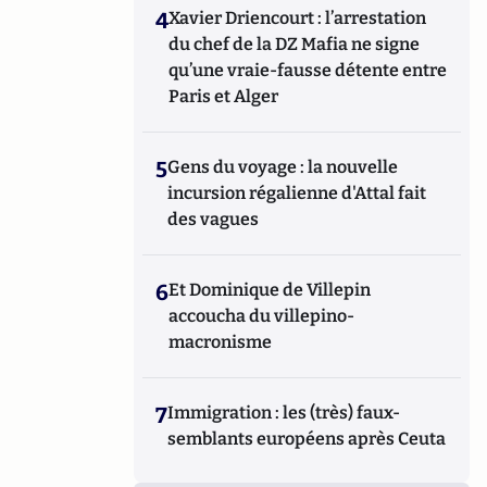
4
Xavier Driencourt : l’arrestation
du chef de la DZ Mafia ne signe
qu’une vraie-fausse détente entre
Paris et Alger
5
Gens du voyage : la nouvelle
incursion régalienne d'Attal fait
des vagues
6
Et Dominique de Villepin
accoucha du villepino-
macronisme
7
Immigration : les (très) faux-
semblants européens après Ceuta