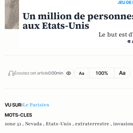
JEU DE 
Un million de personnes
aux Etats-Unis
Le but est d
Aa
100%
Écoutez cet article
0:00min
Aa
Le Parisien
VU SUR:
MOTS-CLES
zone 51 ,
Nevada ,
Etats-Unis ,
extraterrestre ,
invasion