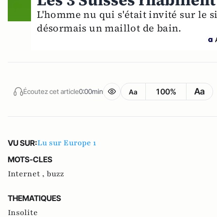
Les 3 Suisses rhabillen
L'homme nu qui s'était invité sur le 
désormais un maillot de bain.
Aa
100%
Écoutez cet article
0:00min
Aa
Lu sur Europe 1
VU SUR:
MOTS-CLES
Internet ,
buzz
THEMATIQUES
Insolite