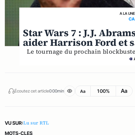
A LA UNE
CA
Star Wars 7 : J.J. Abrams
aider Harrison Ford et 
Le tournage du prochain blockbuster
Aa
100%
Écoutez cet article
0:00min
Aa
Lu sur RTL
VU SUR:
MOTS-CLES