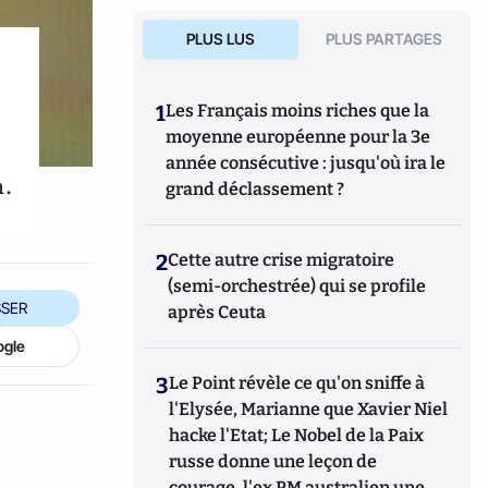
PLUS LUS
PLUS PARTAGES
1
Les Français moins riches que la
moyenne européenne pour la 3e
année consécutive : jusqu'où ira le
m.
grand déclassement ?
2
Cette autre crise migratoire
(semi-orchestrée) qui se profile
SER
après Ceuta
ogle
3
Le Point révèle ce qu'on sniffe à
l'Elysée, Marianne que Xavier Niel
hacke l'Etat; Le Nobel de la Paix
russe donne une leçon de
courage, l'ex PM australien une