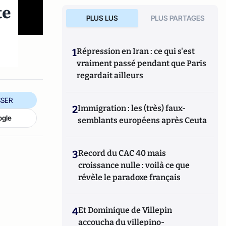
te
PLUS LUS
PLUS PARTAGES
1
Répression en Iran : ce qui s'est
vraiment passé pendant que Paris
regardait ailleurs
SER
2
Immigration : les (très) faux-
ogle
semblants européens après Ceuta
3
Record du CAC 40 mais
croissance nulle : voilà ce que
révèle le paradoxe français
4
Et Dominique de Villepin
accoucha du villepino-