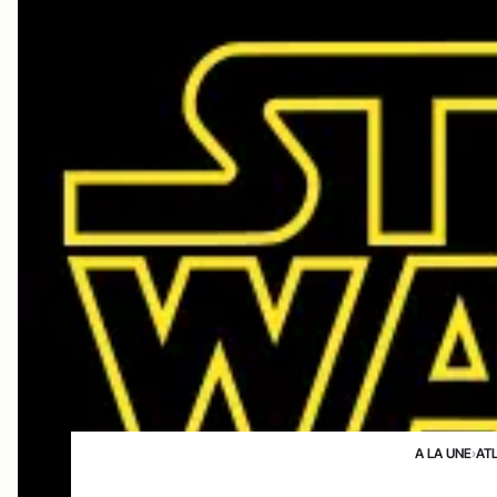
A LA UNE
›
AT