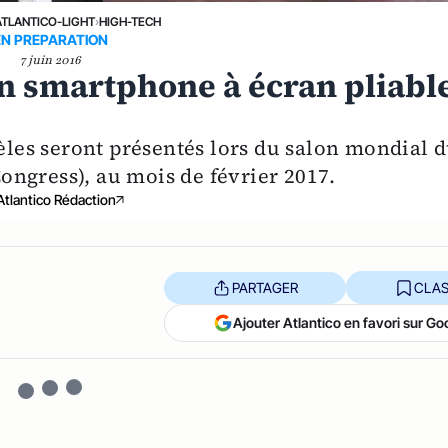
ATLANTICO-LIGHT
›
HIGH-TECH
EN PREPARATION
7 juin 2016
 smartphone à écran pliabl
es seront présentés lors du salon mondial 
ngress), au mois de février 2017.
Atlantico Rédaction
PARTAGER
CLAS
Ajouter Atlantico en favori sur Go