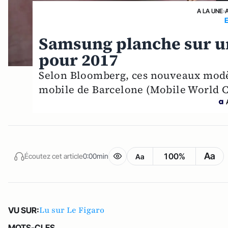
A LA UNE
›
Samsung planche sur un
pour 2017
Selon Bloomberg, ces nouveaux modèl
mobile de Barcelone (Mobile World Co
Aa
100%
Écoutez cet article
0:00min
Aa
Lu sur Le Figaro
VU SUR:
MOTS-CLES