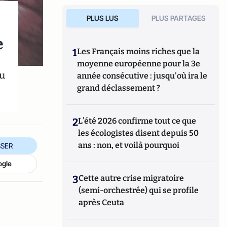
PLUS LUS
PLUS PARTAGES
e
1
Les Français moins riches que la
moyenne européenne pour la 3e
du
année consécutive : jusqu'où ira le
grand déclassement ?
2
L’été 2026 confirme tout ce que
les écologistes disent depuis 50
ans : non, et voilà pourquoi
SER
ogle
3
Cette autre crise migratoire
(semi-orchestrée) qui se profile
après Ceuta