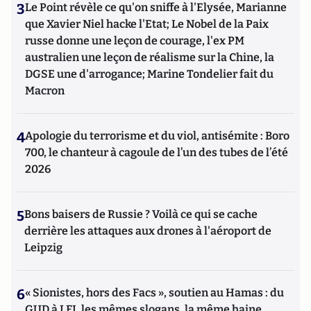
3
Le Point révèle ce qu'on sniffe à l'Elysée, Marianne
que Xavier Niel hacke l'Etat; Le Nobel de la Paix
russe donne une leçon de courage, l'ex PM
australien une leçon de réalisme sur la Chine, la
DGSE une d'arrogance; Marine Tondelier fait du
Macron
4
Apologie du terrorisme et du viol, antisémite : Boro
700, le chanteur à cagoule de l’un des tubes de l’été
2026
5
Bons baisers de Russie ? Voilà ce qui se cache
derrière les attaques aux drones à l'aéroport de
Leipzig
6
« Sionistes, hors des Facs », soutien au Hamas : du
GUD à LFI, les mêmes slogans, la même haine