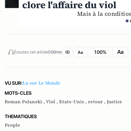
clore l'affaire du viol
Mais à la conditio
Aa
100%
Écoutez cet article
0:00min
Aa
Lu sur Le Monde
VU SUR:
MOTS-CLES
Roman Polanski ,
Viol ,
Etats-Unis ,
retour ,
Justice
THEMATIQUES
People