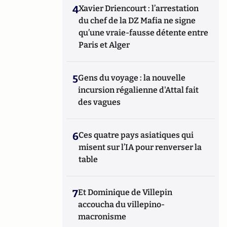
4
Xavier Driencourt : l’arrestation
du chef de la DZ Mafia ne signe
qu’une vraie-fausse détente entre
Paris et Alger
5
Gens du voyage : la nouvelle
incursion régalienne d'Attal fait
des vagues
6
Ces quatre pays asiatiques qui
misent sur l’IA pour renverser la
table
7
Et Dominique de Villepin
accoucha du villepino-
macronisme