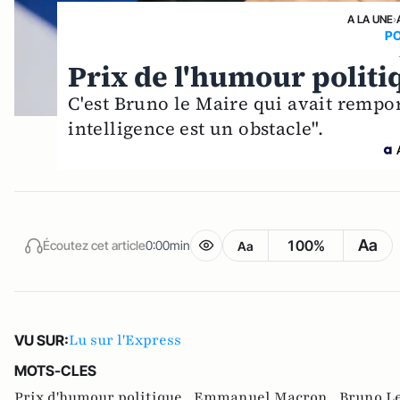
A LA UNE
›
P
Prix de l'humour politi
C'est Bruno le Maire qui avait rempor
intelligence est un obstacle".
Aa
100%
Écoutez cet article
0:00min
Aa
Lu sur l'Express
VU SUR:
MOTS-CLES
Prix d'humour politique ,
Emmanuel Macron ,
Bruno L