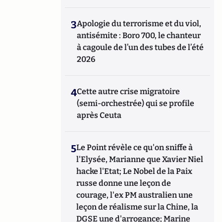
3
Apologie du terrorisme et du viol,
antisémite : Boro 700, le chanteur
à cagoule de l’un des tubes de l’été
2026
4
Cette autre crise migratoire
(semi-orchestrée) qui se profile
après Ceuta
5
Le Point révèle ce qu'on sniffe à
l'Elysée, Marianne que Xavier Niel
hacke l'Etat; Le Nobel de la Paix
russe donne une leçon de
courage, l'ex PM australien une
leçon de réalisme sur la Chine, la
DGSE une d'arrogance; Marine