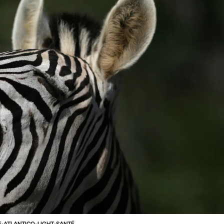
E
›
ATLANTICO-LIGHT
›
SANTÉ