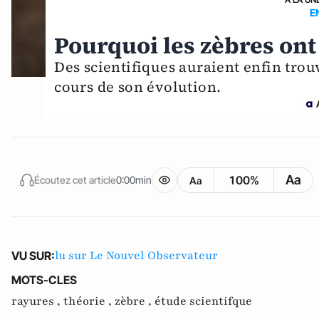
E
Pourquoi les zèbres ont 
Des scientifiques auraient enfin trou
cours de son évolution.
Aa
100%
Écoutez cet article
0:00min
Aa
lu sur Le Nouvel Observateur
VU SUR:
MOTS-CLES
rayures ,
théorie ,
zèbre ,
étude scientifque