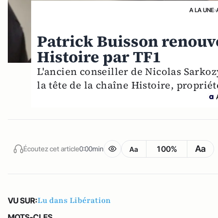
A LA UNE
›
Patrick Buisson renouvel
Histoire par TF1
L'ancien conseiller de Nicolas Sarko
la tête de la chaîne Histoire, proprié
Aa
100%
Écoutez cet article
0:00min
Aa
Lu dans Libération
VU SUR:
MOTS-CLES