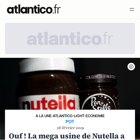
A LA UNE
›
ATLANTICO-LIGHT
›
ECONOMIE
POT
26 février 2019
Ouf ! La mega usine de Nutella a