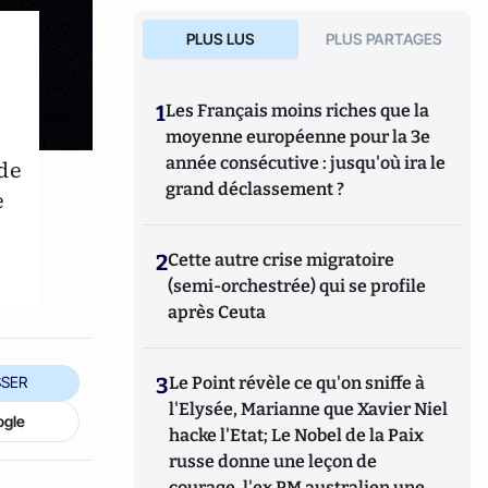
PLUS LUS
PLUS PARTAGES
1
Les Français moins riches que la
moyenne européenne pour la 3e
année consécutive : jusqu'où ira le
de
grand déclassement ?
e
2
Cette autre crise migratoire
(semi-orchestrée) qui se profile
après Ceuta
3
Le Point révèle ce qu'on sniffe à
SER
l'Elysée, Marianne que Xavier Niel
ogle
hacke l'Etat; Le Nobel de la Paix
russe donne une leçon de
courage, l'ex PM australien une