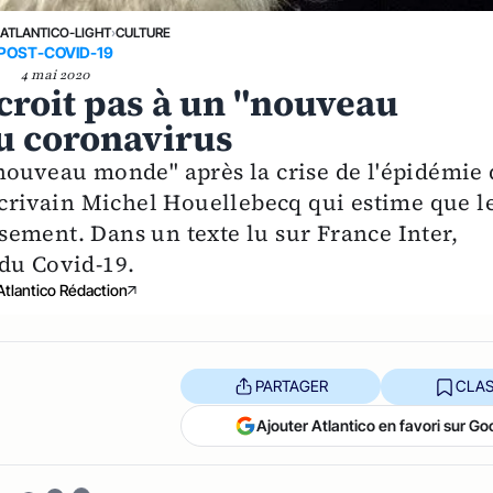
›
ATLANTICO-LIGHT
›
CULTURE
POST-COVID-19
4 mai 2020
croit pas à un "nouveau
du coronavirus
nouveau monde" après la crise de l'épidémie 
écrivain Michel Houellebecq qui estime que l
ement. Dans un texte lu sur France Inter,
e du Covid-19.
Atlantico Rédaction
PARTAGER
CLAS
Ajouter Atlantico en favori sur Go